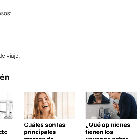
asos:
e viaje.
ién
Cuáles son las
¿Qué opiniones
cto
principales
tienen los