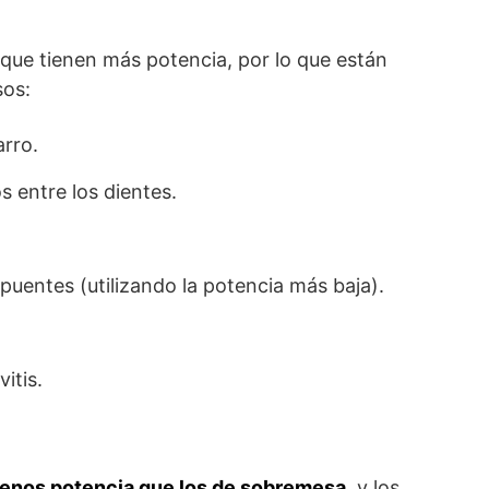
 que tienen más potencia, por lo que están
sos:
arro.
s entre los dientes.
puentes (utilizando la potencia más baja).
vitis.
enos potencia que los de sobremesa
, y los