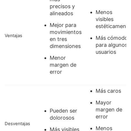
precisos y
Menos
alineados
visibles
Mejor para
estéticamente
movimientos
Ventajas
Más cómodos
en tres
para algunos
dimensiones
usuarios
Menor
margen de
error
Más caros
Mayor
margen de
Pueden ser
error
dolorosos
Desventajas
Menos
Más visibles