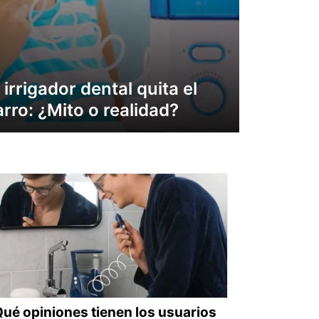
 irrigador dental quita el
arro: ¿Mito o realidad?
ué opiniones tienen los usuarios