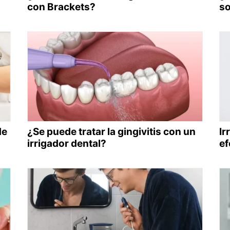
con Brackets?
so
de
¿Se puede tratar la gingivitis con un
Ir
irrigador dental?
ef