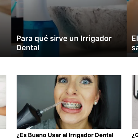
Para qué sirve un Irrigador
El
Dental
s
¿Es Bueno Usar el Irrigador Dental
¿Q