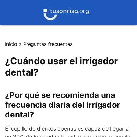
Saltar
al
contenido
»
Inicio
Preguntas frecuentes
¿Cuándo usar el irrigador
dental?
¿Por qué se recomienda una
frecuencia diaria del irrigador
dental?
El cepillo de dientes apenas es capaz de llegar a
un 30% de la cavidad bucal, y si utilizas un cepillo