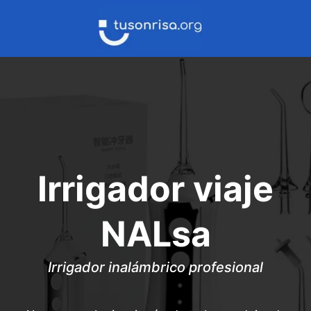
Saltar
al
contenido
Irrigador viaje
NALsa
Irrigador inalámbrico profesional