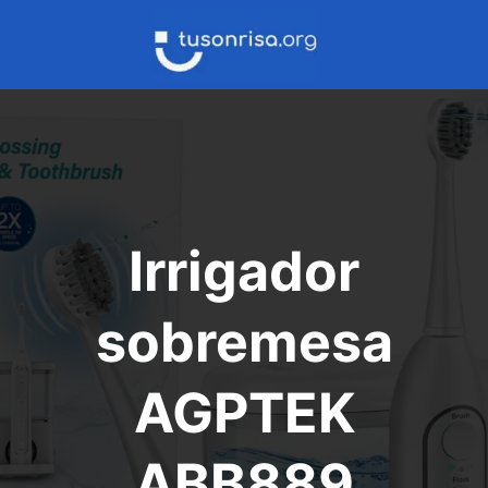
Saltar
al
contenido
Irrigador
sobremesa
‎AGPTEK
‎ABB889