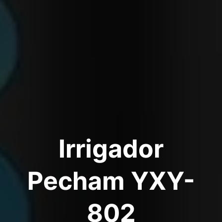
Irrigador
Pecham YXY-
802