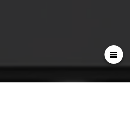
¿Qué te ofrece el irrigador de