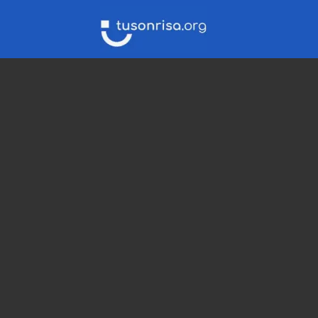
Saltar
al
contenido