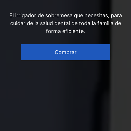
El irrigador de sobremesa que necesitas, para
cuidar de la salud dental de toda la familia de
forma eficiente.
Comprar