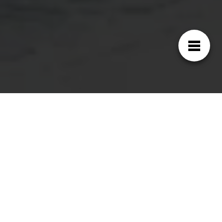
Aquapik One: Llévalo dónde
quieras
Tras conquistar el mercado de sobremesa,
Aquapik
lanzó un nuevo modelo inalámbrico
,