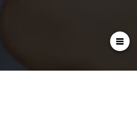
¿Por qué el cepillo de dientes
eléctrico Pro 900 tiene ese
precio?