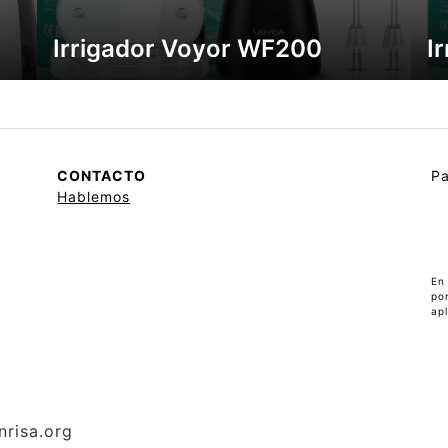
Irrigador Voyor WF200
I
CONTACTO
Pa
Hablemos
En
po
apl
nrisa.org