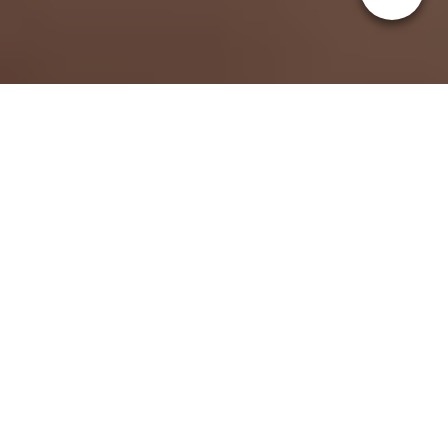
El mejor
irrigador de
Ovonni