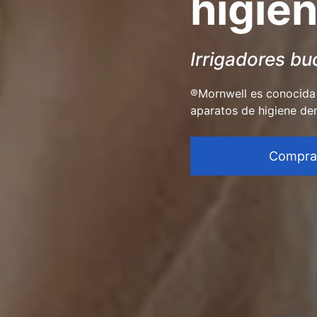
higie
Irrigadores b
®Mornwell es conocida 
aparatos de higiene den
Compra