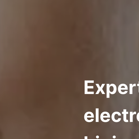
Exper
elect