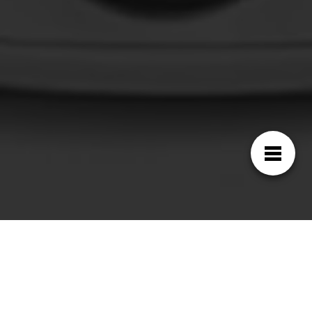
Sinónimo de irrigadores de calidad a un precio
accesible, ¿cuál es el mejor irrigador de