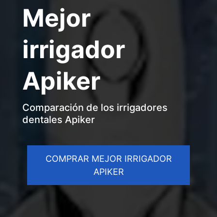
Mejor
irrigador
Apiker
Comparación de los irrigadores
dentales Apiker
COMPRAR MEJOR IRRIGADOR
APIKER