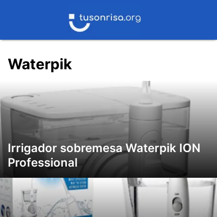
Saltar
al
contenido
Waterpik
Irrigador sobremesa Waterpik ION
Professional