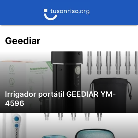
Saltar
al
contenido
Geediar
Irrigador portátil GEEDIAR ‎YM-
4596